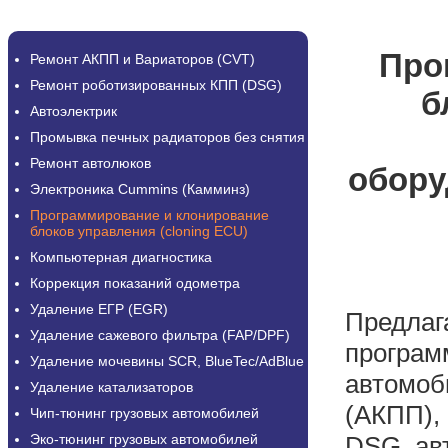
Про
Ремонт АКПП и Вариаторов (CVT)
Ремонт роботизированных КПП (DSG)
б
Автоэлектрик
Промывка печных радиаторов без снятия
Ремонт автолюков
обору
Электроника Cummins (Камминз)
Программирование и клонирование
блоков управления (cloning ECU)
Компьютерная диагностика
Коррекция показаний одометра
Удаление ЕГР (EGR)
Предлаг
Удаление сажевого фильтра (FAP/DPF)
програм
Удаление мочевины SCR, BlueTec/AdBlue
автомоб
Удаление катализаторов
(АКПП),
Чип-тюнинг грузовых автомобилей
Эко-тюнинг грузовых автомобилей
DSG, авт