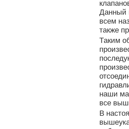
клапанов
Данный 
всем на
также п
Таким о
произвес
последу
произве
отсоеди
гидравли
наши ма
все выш
В насто
вышеука