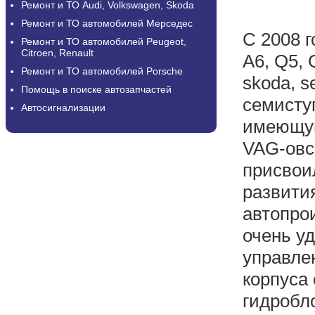
Ремонт и ТО Audi, Volkswagen, Skoda
Ремонт и ТО автомобилей Мерседес
С 2008 г
Ремонт и ТО автомобилей Peugeot,
Citroen, Renault
A6, Q5, 
Ремонт и ТО автомобилей Porsche
skoda, s
Помощь в поиске автозапчастей
семисту
Автосигнализации
имеющую
VAG-овс
присвои
развити
автопро
очень у
управлен
корпуса
гидробло