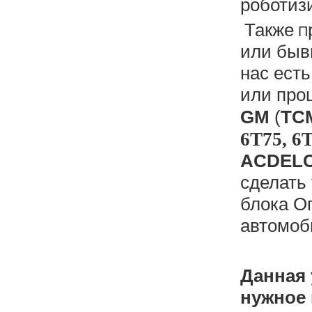
роботиз
Также
П
или бывш
нас ест
или про
GM
(
TCM
6T75, 6T
ACDEL
сделать
блока О
автомоб
Данная 
нужное 