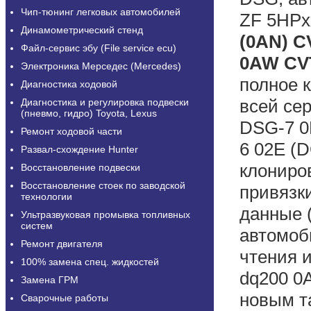
Чип-тюнинг легковых автомобилей
ZF 5HPxx
Динамометрический стенд
(0AN) CV
Файл-сервис эбу (File service ecu)
0AW CVT
Электроника Мерседес (Mercedes)
полное 
Диагностика ходовой
всей се
Диагностика и регулировка подвески
(пневмо, гидро) Toyota, Lexus
DSG-7 0
Ремонт ходовой части
6 02E (
Развал-схождение Hunter
клониро
Восстановление подвески
Восстановление стоек по заводской
привязки
технологии
данные 
Ультразвуковая промывка топливных
систем
автомоби
Ремонт двигателя
чтения и
100% замена спец. жидкостей
dq200 0
Замена ГРМ
новым т
Сварочные работы