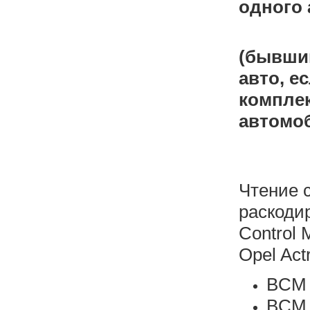
одного 
(бывший
авто, е
компле
автомо
Чтение с
раскоди
Control 
Opel Actr
BCM 
BCM 