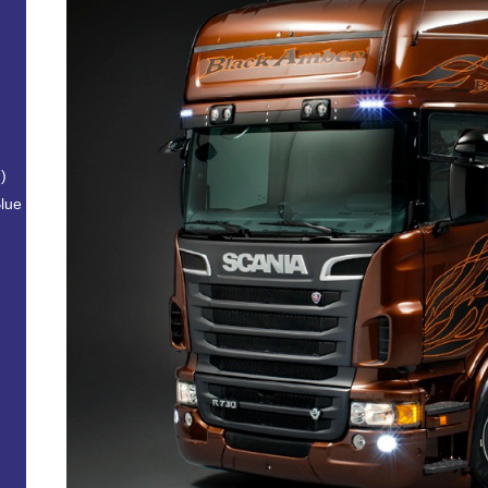
)
lue