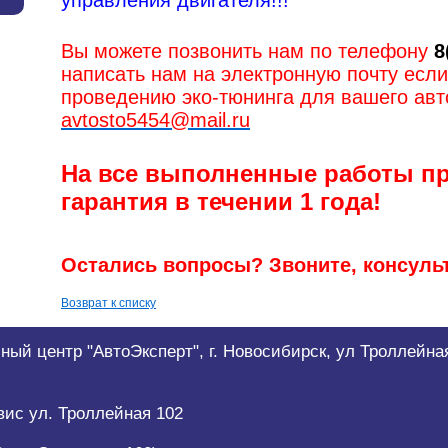
управления двигателя!!!
Вы можете позвонить нам по телефону
8
написать нам на электронную почту если
проведению эко-тюнинга для вашего ав
avtosto5454@mail.ru
На все выполненные работы п
гарантия в течении 1 года!
Остались вопросы?
Звоните, консуль
Возврат к списку
ный центр "АвтоЭксперт", г. Новосибирск, ул Троллейная
вис ул. Троллейная 102