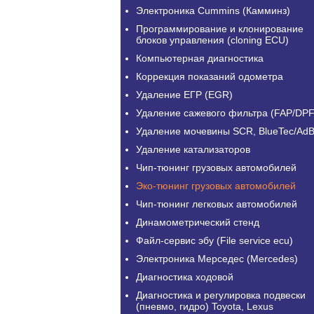
Электроника Cummins (Камминз)
Программирование и клонирование
блоков управления (cloning ECU)
Компьютерная диагностика
Коррекция показаний одометра
Удаление ЕГР (EGR)
Удаление сажевого фильтра (FAP/DPF
Удаление мочевины SCR, BlueTec/AdB
Удаление катализаторов
Чип-тюнинг грузовых автомобилей
Эко-тюнинг грузовых автомобилей
Чип-тюнинг легковых автомобилей
Динамометрический стенд
Файл-сервис эбу (File service ecu)
Электроника Мерседес (Mercedes)
Диагностика ходовой
Диагностика и регулировка подвески
(пневмо, гидро) Toyota, Lexus