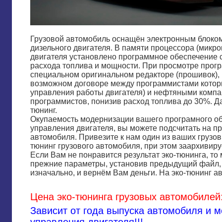
Грузовой автомобиль оснащён электронным блоко
дизельного двигателя. В памяти процессора (микр
двигателя установлено программное обеспечение
расхода топлива и мощности. При просмотре прог
специальном оригинальном редакторе (прошивок),
возможном договоре между программистами котор
управления работы двигателя) и нефтяными комп
программистов, понизив расход топлива до 30%. Д
тюнинг.
Окупаемость модернизации вашего програмного об
управления двигателя, вы можете подсчитать на п
автомобиля. Привезите к нам один из ваших грузов
тюнинг грузового автомобиля, при этом заархиви
Если Вам не понравится результат эко-тюнинга, то
прежние параметры, установив предыдущий файл
изначально, и вернём Вам деньги. На эко-тюнинг 
Цена э
ко-
тюнинга грузовых автомобилей:
Зависит от года выпуска автомобиля и 