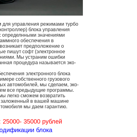
м для управления режимами турбо
оконтроллер) блока управления
 с определнными значениями
раммного обеспечения в
 возникает предположение о
ые пишут софт (электронное
аниями. Мы устраним ошибки
анная процедура называется эко-
еспечения электронного блока
римере собственного грузового
ых автомобилей, мы сделаем, эко-
руем все предыдущие программы.
 мы легко сможем возвратить
, заложенный в вашей машине
автомобиля мы даем гарантию.
 25000- 3
5000 рублей
модификации блока