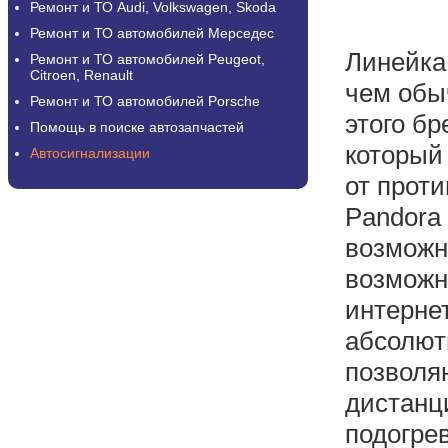
Ремонт и ТО Audi, Volkswagen, Skoda
Ремонт и ТО автомобилей Мерседес
Линейка
Ремонт и ТО автомобилей Peugeot,
Citroen, Renault
чем обы
Ремонт и ТО автомобилей Porsche
этого б
Помощь в поиске автозапчастей
который
Автосигнализации
от прот
Pandora
возможн
возможн
интернет
абсолют
позволя
дистанц
подогре