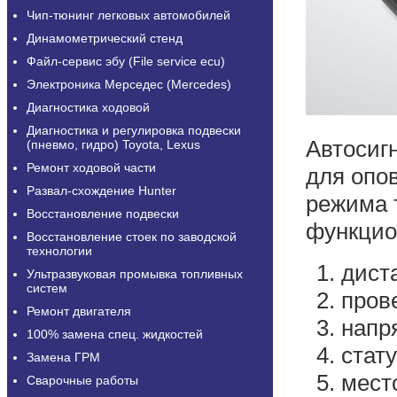
Чип-тюнинг легковых автомобилей
Динамометрический стенд
Файл-сервис эбу (File service ecu)
Электроника Мерседес (Mercedes)
Диагностика ходовой
Диагностика и регулировка подвески
Автосиг
(пневмо, гидро) Toyota, Lexus
Ремонт ходовой части
для опо
Развал-схождение Hunter
режима 
Восстановление подвески
функцио
Восстановление стоек по заводской
технологии
дист
Ультразвуковая промывка топливных
систем
пров
Ремонт двигателя
напр
100% замена спец. жидкостей
стат
Замена ГРМ
мест
Сварочные работы