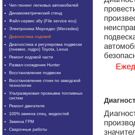
Чип-тюнинг легковых автомобилей
провести
Динамометрический стенд
произве
Файл-сервис эбу (File service ecu)
неиспра
Электроника Мерседес (Mercedes)
подвеск
Диагностика ходовой
автомоби
Диагностика и регулировка подвески
(пневмо, гидро) Toyota, Lexus
безопас
Ремонт ходовой части
Eжед
Развал-схождение Hunter
Восстановление подвески
Восстановление стоек по заводской
технологии
Ультразвуковая промывка топливных
систем
Диагност
Ремонт двигателя
Диагнос
100% замена спец. жидкостей
произво
Замена ГРМ
Сварочные работы
значите