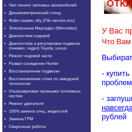
Чип-тюнинг легковых автомобилей
Динамометрический стенд
Файл-сервис эбу (File service ecu)
Электроника Мерседес (Mercedes)
У
Вас п
Диагностика ходовой
Что Вам
Диагностика и регулировка подвески
(пневмо, гидро) Toyota, Lexus
Выбират
Ремонт ходовой части
Развал-схождение Hunter
Восстановление подвески
- купит
Восстановление стоек по заводской
проблем
технологии
Ультразвуковая промывка топливных
систем
- заглуш
Ремонт двигателя
навсегда
100% замена спец. жидкостей
рублей
Замена ГРМ
Сварочные работы