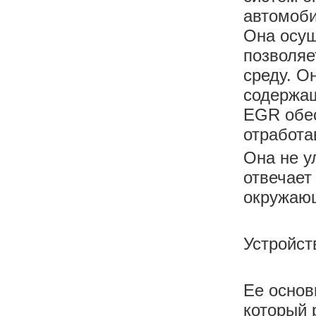
автомоби
Она осущ
позволяе
среду. О
содержащ
EGR обес
отработа
Она не у
отвечает
окружаю
Устройст
Ее основ
который 