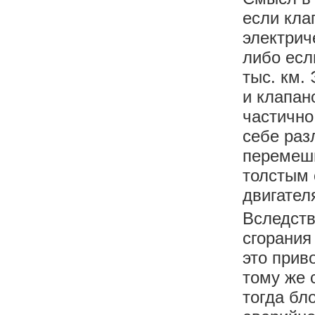
если кла
электрич
либо есл
тыс. км.
и клапан
частично
себе раз
перемеши
толстым 
двигател
Вследств
сгорания
это прив
тому же 
тогда бл