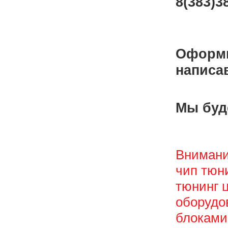
8(383)3
Оформи
написав
Мы буд
Внимани
чип тюни
тюнинг 
оборудо
блоками 