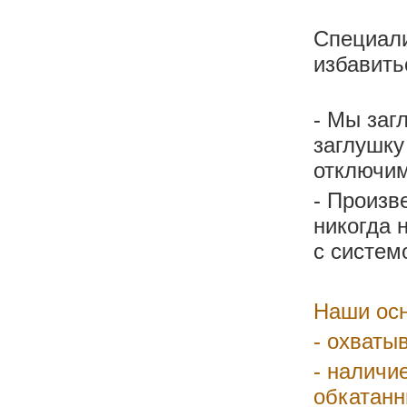
Специали
избавить
- Мы заг
заглушку
отключим
- Произв
никогда 
с систем
Наши осн
- охваты
- наличи
обкатанн