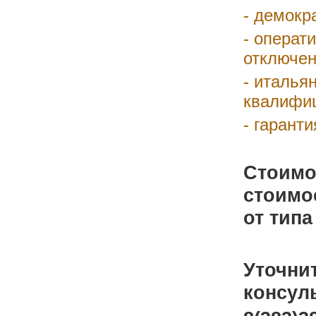
- демокр
- операт
отключен
- италья
квалифи
- гарант
Стоимо
стоимо
от типа
Уточни
консул