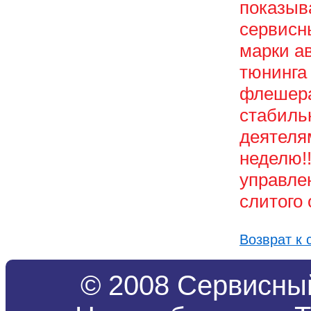
показыва
сервисн
марки а
тюнинга
флешера
стабильн
деятелям
неделю!
управлен
слитого
Возврат к 
© 2008 Сервисный