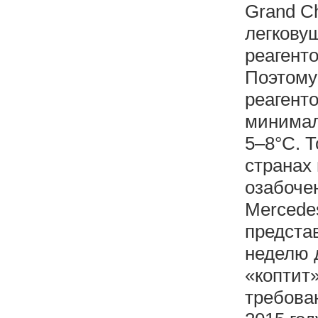
Grand Ch
легкову
реагент
Поэтому
реагенто
минимал
5–8°С. Т
странах
озабоче
Mercedes
представ
неделю 
«коптит»
требован