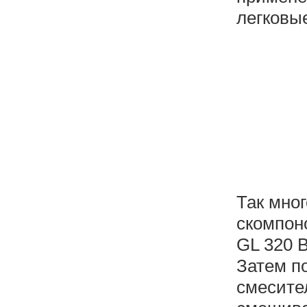
легковы
Так мно
скомпон
GL 320 B
Затем п
смесите