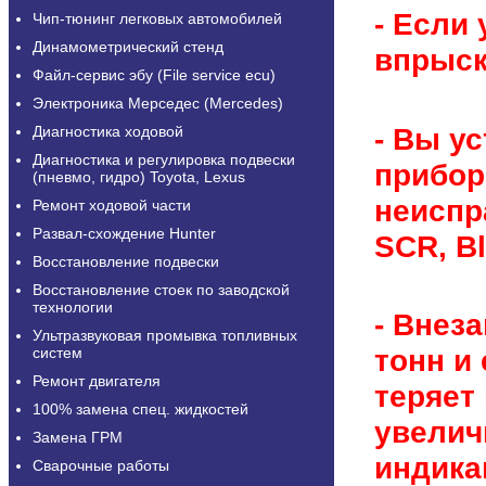
- Если
Чип-тюнинг легковых автомобилей
Динамометрический стенд
впрыск
Файл-сервис эбу (File service ecu)
Электроника Мерседес (Mercedes)
- Вы у
Диагностика ходовой
Диагностика и регулировка подвески
прибор
(пневмо, гидро) Toyota, Lexus
неиспр
Ремонт ходовой части
Развал-схождение Hunter
SCR, B
Восстановление подвески
Восстановление стоек по заводской
технологии
- Внеза
Ультразвуковая промывка топливных
тонн и
систем
Ремонт двигателя
теряет
100% замена спец. жидкостей
увелич
Замена ГРМ
индика
Сварочные работы