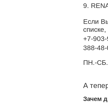
9. REN
Если В
списке,
+7-903-
388-48-
ПН.-СБ.
А тепе
Зачем д