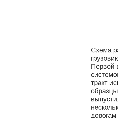
Схема р
грузовик
Первой 
системо
тракт и
образцы
выпустил
несколь
дорогам