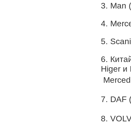
3. Man 
4. Merc
5. Scan
6. Кита
Higer и
Merced
7. DAF 
8. VOL