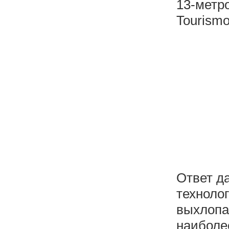
13-метр
Tourismo
Ответ д
технолог
выхлопа
наиболе