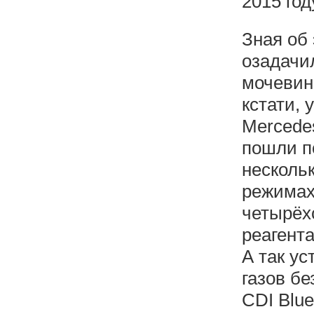
2015 год
Зная об 
озадачи
мочевин
кстати, 
Mercedes
пошли п
несколь
режимах
четырёх
реагента
А так у
газов б
CDI Blue