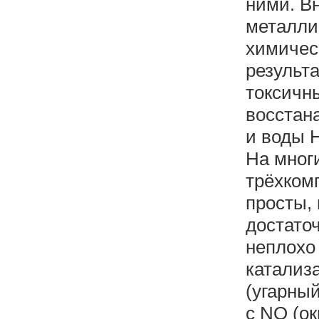
ними. В
металли
химичес
результ
токсичн
восстана
и воды 
На мног
трёхком
просты,
достаточ
неплохо 
катализ
(угарный
с NO (ок