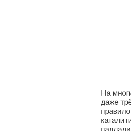
На мног
даже тр
правило
каталит
паллади