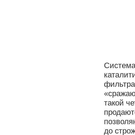
Система
каталит
фильтра
«сражаю
такой ч
продают
позволя
до стро