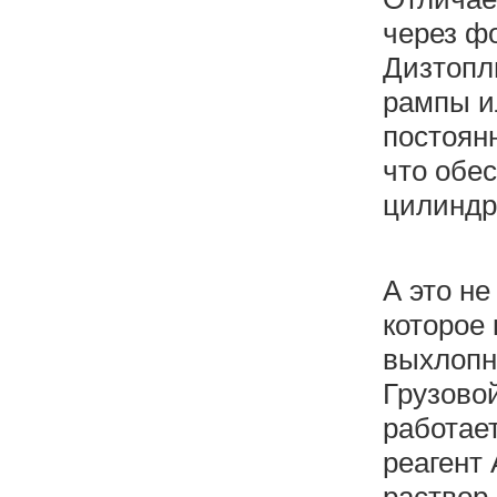
через ф
Дизтопл
рампы и
постоян
что обе
цилиндр
А это не
которое
выхлопну
Грузовой
работае
реагент