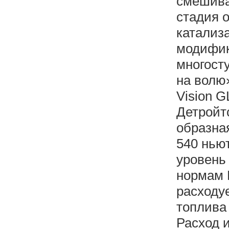
смешива
стадия 
катализа
модифик
многост
на волю
Vision G
Детройтс
образна
540 нью
уровень
нормам 
расходу
топлива 
Расход и