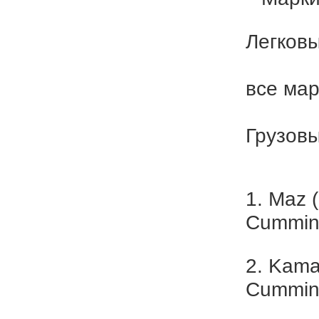
Легков
все мар
Грузовы
1. Maz 
Cummin
2. Kama
Cummin