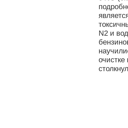
подробн
являетс
токсичны
N2 и вод
бензино
научили
очистке
столкну