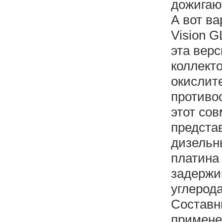
дожигаю
А вот в
Vision G
эта верс
коллект
окислит
противо
этот со
предста
дизельн
платина
задержи
углерода
Составн
примене