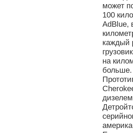
может по
100 кило
AdBlue, 
километр
каждый 
грузови
на килом
больше.
Прототи
Cheroke
дизелем
Детройт
серийно
америка