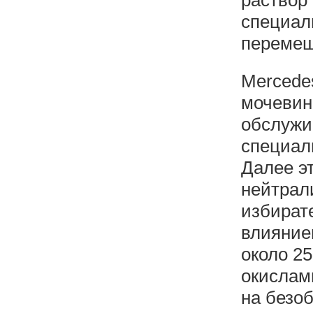
раствор
специаль
перемеш
Mercede
мочевин
обслужи
специал
Далее э
нейтрали
избират
влияние
около 2
окислами
на безоб