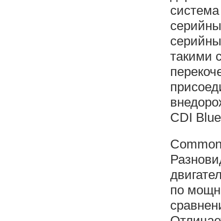
система
серийны
серийны
такими 
перекоче
присоед
внедоро
CDI Blue
Common 
Разнови
двигате
по мощн
сравнен
Отличае