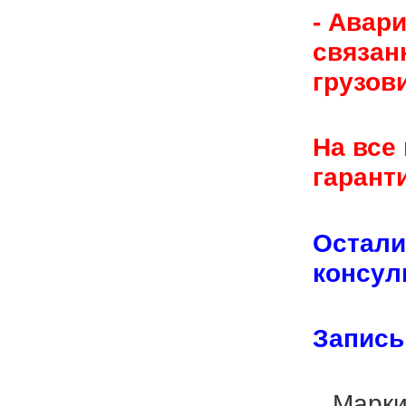
- Авар
связан
грузови
На все
гаранти
Остали
консул
Запись
Марки