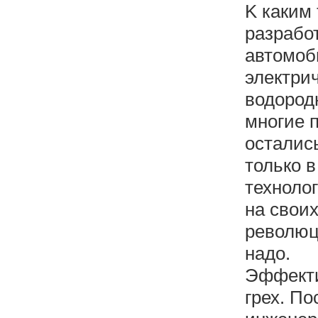
K каким
разрабо
автомоб
электри
водород
многие п
осталис
только 
техноло
на своих
революц
надо.
Эффекти
грех. П