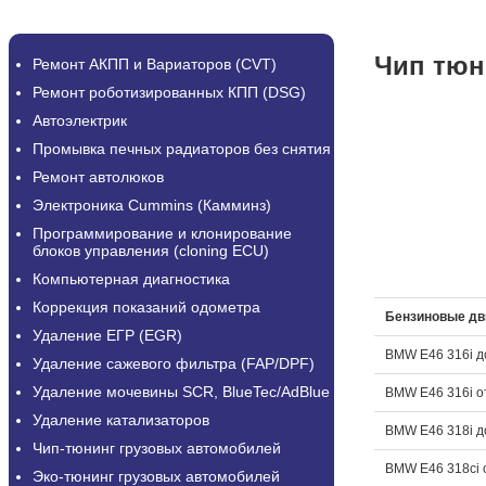
Чип тюн
Ремонт АКПП и Вариаторов (CVT)
Ремонт роботизированных КПП (DSG)
Автоэлектрик
Промывка печных радиаторов без снятия
Ремонт автолюков
Электроника Cummins (Камминз)
Программирование и клонирование
блоков управления (cloning ECU)
Компьютерная диагностика
Коррекция показаний одометра
Бензиновые дв
Удаление ЕГР (EGR)
BMW E46 316i д
Удаление сажевого фильтра (FAP/DPF)
Удаление мочевины SCR, BlueTec/AdBlue
BMW E46 316i о
Удаление катализаторов
BMW E46 318i д
Чип-тюнинг грузовых автомобилей
BMW Е46 318ci 
Эко-тюнинг грузовых автомобилей