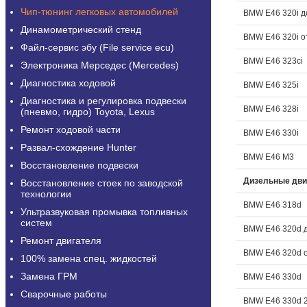
Чип-тюнинг легковых автомобилей
BMW E46 320i д
Динамометрический стенд
BMW E46 320i о
Файл-сервис эбу (File service ecu)
BMW E46 323ci
Электроника Мерседес (Mercedes)
Диагностика ходовой
BMW E46 325i
Диагностика и регулировка подвески
BMW E46 328i
(пневмо, гидро) Toyota, Lexus
Ремонт ходовой части
BMW E46 330i
Развал-схождение Hunter
BMW E46 M3
Восстановление подвески
Дизельные дви
Восстановление стоек по заводской
технологии
BMW E46 318d
Ультразвуковая промывка топливных
систем
BMW E46 320d 
Ремонт двигателя
BMW E46 320d о
100% замена спец. жидкостей
Замена ГРМ
BMW E46 330d
Сварочные работы
BMW E46 330d 