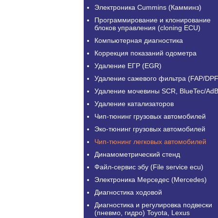
Электроника Cummins (Камминз)
Программирование и клонирование
блоков управления (cloning ECU)
Компьютерная диагностика
Коррекция показаний одометра
Удаление ЕГР (EGR)
Удаление сажевого фильтра (FAP/DPF
Удаление мочевины SCR, BlueTec/AdB
Удаление катализаторов
Чип-тюнинг грузовых автомобилей
Эко-тюнинг грузовых автомобилей
Чип-тюнинг легковых автомобилей
Динамометрический стенд
Файл-сервис эбу (File service ecu)
Электроника Мерседес (Mercedes)
Диагностика ходовой
Диагностика и регулировка подвески
(пневмо, гидро) Toyota, Lexus