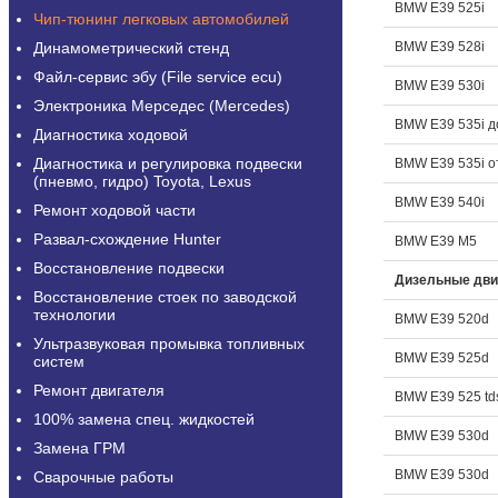
BMW E39 525i
Чип-тюнинг легковых автомобилей
Динамометрический стенд
BMW E39 528i
Файл-сервис эбу (File service ecu)
BMW E39 530i
Электроника Мерседес (Mercedes)
BMW E39 535i д
Диагностика ходовой
Диагностика и регулировка подвески
BMW E39 535i о
(пневмо, гидро) Toyota, Lexus
BMW E39 540i
Ремонт ходовой части
Развал-схождение Hunter
BMW E39 M5
Восстановление подвески
Дизельные дви
Восстановление стоек по заводской
технологии
BMW E39 520d
Ультразвуковая промывка топливных
BMW E39 525d
систем
Ремонт двигателя
BMW E39 525 td
100% замена спец. жидкостей
BMW E39 530d
Замена ГРМ
BMW E39 530d
Сварочные работы