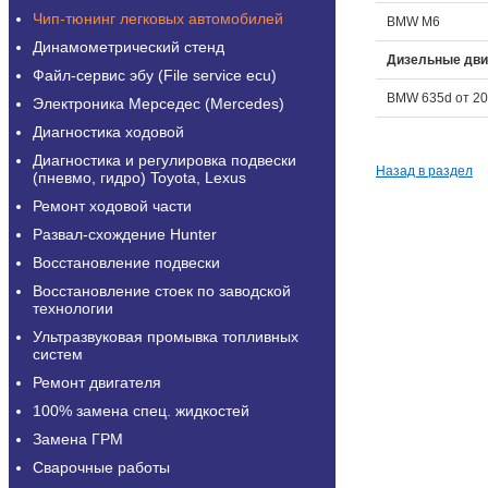
Чип-тюнинг легковых автомобилей
BMW M6
Динамометрический стенд
Дизельные дви
Файл-сервис эбу (File service ecu)
BMW 635d от 2
Электроника Мерседес (Mercedes)
Диагностика ходовой
Диагностика и регулировка подвески
Назад в раздел
(пневмо, гидро) Toyota, Lexus
Ремонт ходовой части
Развал-схождение Hunter
Восстановление подвески
Восстановление стоек по заводской
технологии
Ультразвуковая промывка топливных
систем
Ремонт двигателя
100% замена спец. жидкостей
Замена ГРМ
Сварочные работы