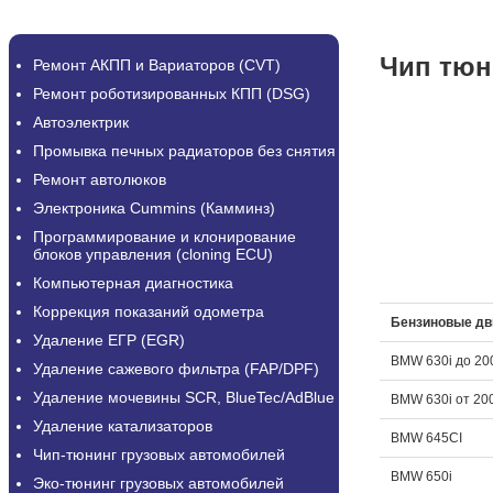
Чип тюн
Ремонт АКПП и Вариаторов (CVT)
Ремонт роботизированных КПП (DSG)
Автоэлектрик
Промывка печных радиаторов без снятия
Ремонт автолюков
Электроника Cummins (Камминз)
Программирование и клонирование
блоков управления (cloning ECU)
Компьютерная диагностика
Коррекция показаний одометра
Бензиновые дв
Удаление ЕГР (EGR)
BMW 630i до 20
Удаление сажевого фильтра (FAP/DPF)
Удаление мочевины SCR, BlueTec/AdBlue
BMW 630i от 20
Удаление катализаторов
BMW 645CI
Чип-тюнинг грузовых автомобилей
BMW 650i
Эко-тюнинг грузовых автомобилей