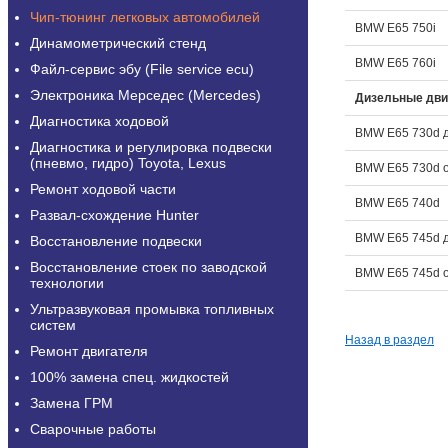
Чип-тюнинг легковых автомобилей
BMW E65 750i
Динамометрический стенд
BMW E65 760i
Файл-сервис эбу (File service ecu)
Электроника Мерседес (Mercedes)
Дизельные дви
Диагностика ходовой
BMW E65 730d 
Диагностика и регулировка подвески
(пневмо, гидро) Toyota, Lexus
BMW E65 730d о
Ремонт ходовой части
BMW E65 740d
Развал-схождение Hunter
BMW E65 745d 
Восстановление подвески
Восстановление стоек по заводской
BMW E65 745d о
технологии
Ультразвуковая промывка топливных
систем
Назад в раздел
Ремонт двигателя
100% замена спец. жидкостей
Замена ГРМ
Сварочные работы