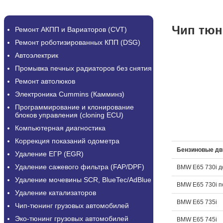
Чип тюн
Ремонт АКПП и Вариаторов (CVT)
Ремонт роботизированных КПП (DSG)
Автоэлектрик
Промывка печных радиаторов без снятия
Ремонт автолюков
Электроника Cummins (Камминз)
Программирование и клонирование
блоков управления (cloning ECU)
Компьютерная диагностика
Коррекция показаний одометра
Бензиновые дв
Удаление ЕГР (EGR)
Удаление сажевого фильтра (FAP/DPF)
BMW E65 730i д
Удаление мочевины SCR, BlueTec/AdBlue
BMW E65 730i п
Удаление катализаторов
BMW E65 735i
Чип-тюнинг грузовых автомобилей
Эко-тюнинг грузовых автомобилей
BMW E65 745i