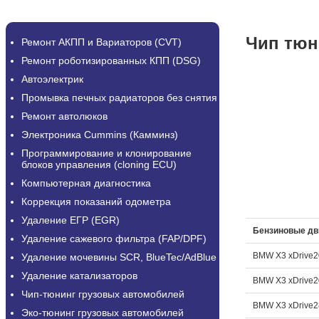
Чип тюн
Ремонт АКПП и Вариаторов (CVT)
Ремонт роботизированных КПП (DSG)
Автоэлектрик
Промывка печных радиаторов без снятия
Ремонт автолюков
Электроника Cummins (Камминз)
Программирование и клонирование
блоков управления (cloning ECU)
Компьютерная диагностика
Коррекция показаний одометра
Удаление ЕГР (EGR)
Бензиновые дв
Удаление сажевого фильтра (FAP/DPF)
BMW X3 xDrive2
Удаление мочевины SCR, BlueTec/AdBlue
Удаление катализаторов
BMW X3 xDrive20
Чип-тюнинг грузовых автомобилей
BMW X3 xDrive28
Эко-тюнинг грузовых автомобилей