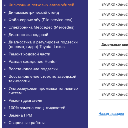
Чип-тюнинг легковых автомобилей
BMW X3 xDrive28
Динамометрический стенд
BMW X3 xDrive20
Файл-сервис эбу (File service ecu)
BMW X3 xDrive35
Электроника Мерседес (Mercedes)
Диагностика ходовой
BMW X3 xDrive20
Диагностика и регулировка подвески
Дизельные дви
(пневмо, гидро) Toyota, Lexus
Ремонт ходовой части
BMW X3 xDrive2
Развал-схождение Hunter
BMW X3 xDrive20
Восстановление подвески
BMW X3 xDrive35
Восстановление стоек по заводской
технологии
BMW X3 xDrive30
Ультразвуковая промывка топливных
систем
BMW X3 xDrive20
Ремонт двигателя
100% замена спец. жидкостей
Назад в раздел
Замена ГРМ
Сварочные работы