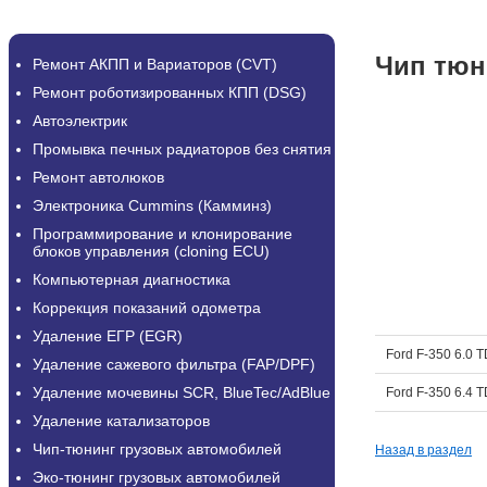
Чип тюн
Ремонт АКПП и Вариаторов (CVT)
Ремонт роботизированных КПП (DSG)
Автоэлектрик
Промывка печных радиаторов без снятия
Ремонт автолюков
Электроника Cummins (Камминз)
Программирование и клонирование
блоков управления (cloning ECU)
Компьютерная диагностика
Коррекция показаний одометра
Удаление ЕГР (EGR)
Ford F-350 6.0 
Удаление сажевого фильтра (FAP/DPF)
Удаление мочевины SCR, BlueTec/AdBlue
Ford F-350 6.4 
Удаление катализаторов
Чип-тюнинг грузовых автомобилей
Назад в раздел
Эко-тюнинг грузовых автомобилей