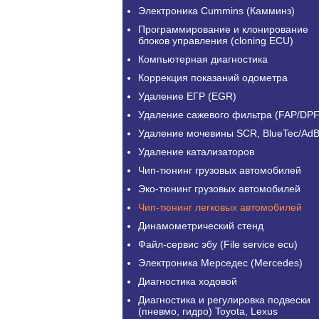
Электроника Cummins (Камминз)
Программирование и клонирование
блоков управления (cloning ECU)
Компьютерная диагностика
Коррекция показаний одометра
Удаление ЕГР (EGR)
Удаление сажевого фильтра (FAP/DPF
Удаление мочевины SCR, BlueTec/AdB
Удаление катализаторов
Чип-тюнинг грузовых автомобилей
Эко-тюнинг грузовых автомобилей
Чип-тюнинг легковых автомобилей
Динамометрический стенд
Файл-сервис эбу (File service ecu)
Электроника Мерседес (Mercedes)
Диагностика ходовой
Диагностика и регулировка подвески
(пневмо, гидро) Toyota, Lexus