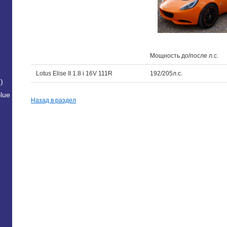
Мощность до/после л.с.
Lotus Elise II 1.8 i 16V 111R
192/205л.с.
)
lue
Назад в раздел